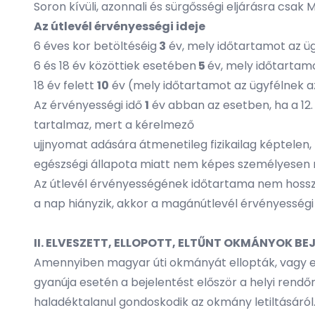
Soron kívüli, azonnali és sürgősségi eljárásra csak
Az útlevél érvényességi ideje
6 éves kor betöltéséig
3
év, mely időtartamot az üg
6 és 18 év közöttiek esetében
5
év, mely időtartamo
18 év felett
10
év (mely időtartamot az ügyfélnek az
Az érvényességi idő
1
év abban az esetben, ha a 12.
tartalmaz, mert a kérelmező
ujjnyomat adására átmenetileg fizikailag képtelen,
egészségi állapota miatt nem képes személyesen me
Az útlevél érvényességének időtartama nem hossza
a nap hiányzik, akkor a magánútlevél érvényességi i
II. ELVESZETT, ELLOPOTT, ELTŰNT OKMÁNYOK BE
Amennyiben magyar úti okmányát ellopták, vagy elv
gyanúja esetén a bejelentést először a helyi rendő
haladéktalanul gondoskodik az okmány letiltásáról