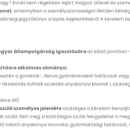
 vagy 1 évnél nem régebben lejárt magyar útlevél és szem
vonat
, amennyiben a személyazonosságot illetően kétség 
ndőrségi jegyzőkönyv a lopás bejelentéséről A kérelem b
agyar állampolgárság igazolására
az előző pontban 
osításra alkalmas okmánya;
esetén a gondnok-, illetve gyámkirendelő határozat vagy 
itelesítés külföldi születési anyakönyvi kivonat i, szükség 
sre áll)
szülő személyes jelenléte
szükséges a kérelem benyújt
k szülőt illeti meg, a kizárólagos szülői felügyeletet a m
ő halotti anyakönyvi kivonata, gyámhatósági határozat, stb