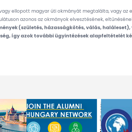
agy ellopott magyar úti okmányát megtalálta, vagy az elő
ulátuson azonos az okmányok elvesztésének, eltűnésének
emények (születés, házasságkötés, válás, haláleset)
ség, így azok további ügyintézések alapfeltételét ké