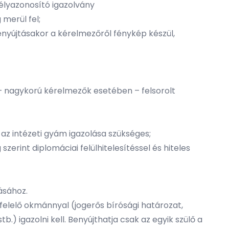
élyazonosító igazolvány
merül fel;
enyújtásakor a kérelmezőről fénykép készül,
– nagykorú kérelmezők esetében – felsorolt
az intézeti gyám igazolása szükséges;
szerint diplomáciai felülhitelesítéssel és hiteles
ásához.
egfelelő okmánnyal (jogerős bírósági határozat,
.) igazolni kell. Benyújthatja csak az egyik szülő a