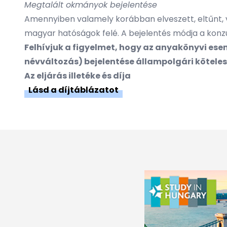
Megtalált okmányok bejelentése
Amennyiben valamely korábban elveszett, eltűnt, v
magyar hatóságok felé. A bejelentés módja a konz
Felhívjuk a figyelmet, hogy az anyakönyvi es
névváltozás) bejelentése állampolgári köteles
Az eljárás illetéke és díja
Lásd a díjtáblázatot