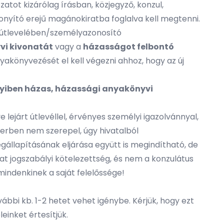
zatot kizárólag írásban, közjegyző, konzul,
zonyító erejű magánokiratba foglalva kell megtenni.
es útlevelében/személyazonosító
vi kivonatát
vagy a
házasságot felbontó
önyvezését el kell végezni ahhoz, hogy az új
nyiben házas, házassági anyakönyvi
ejárt útlevéllel, érvényes személyi igazolvánnyal,
zerben nem szerepel, úgy hivatalból
egállapításának eljárása együtt is megindítható, de
lat jogszabályi kötelezettség, és nem a konzulátus
mindenkinek a saját felelőssége!
ábbi kb. 1-2 hetet vehet igénybe. Kérjük, hogy ezt
inket értesítjük.