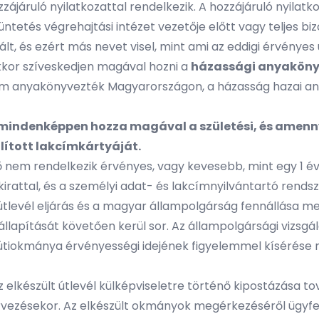
ájáruló nyilatkozattal rendelkezik. A hozzájáruló nyilatko
üntetés végrehajtási intézet vezetője előtt vagy teljes bi
lt, és ezért más nevet visel, mint ami az eddigi érvény
kkor szíveskedjen magával hozni a
házassági anyaköny
 anyakönyvezték Magyarországon, a házasság hazai anyak
t, mindenképpen hozza magával a születési, és amen
lított lakcímkártyáját.
m rendelkezik érvényes, vagy kevesebb, mint egy 1 éve l
irattal, és a személyi adat- és lakcímnyilvántartó rends
Az útlevél eljárás és a magyar állampolgárság fennállása m
állapítását követően kerül sor. Az állampolgársági vizsgá
z útiokmánya érvényességi idejének figyelemmel kísérése 
 elkészült útlevél külképviseletre történő kipostázása tov
vezésekor. Az elkészült okmányok megérkezéséről ügyfele