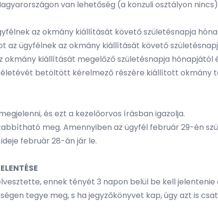
 Magyarországon van lehetőség (a konzuli osztályon nincs)
yfélnek az okmány kiállítását követő születésnapja hónapj
t az ügyfélnek az okmány kiállítását követő születésnapja
 okmány kiállítását megelőző születésnapja hónapjától és
 életévét betöltött kérelmező részére kiállított okmány
gjelenni, és ezt a kezelőorvos írásban igazolja.
bbítható meg. Amennyiben az ügyfél február 29-én szüle
deje február 28-án jár le.
JELENTÉSE
esztette, ennek tényét 3 napon belül be kell jelentenie 
rségen tegye meg, s ha jegyzőkönyvet kap, úgy azt is csat
.