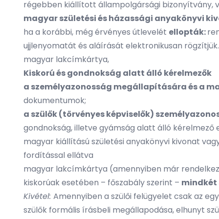
régebben kiállított állampolgársági bizonyítvány,
magyar születési és házassági anyakönyvi ki
ha a korábbi, még érvényes útlevelét
ellopták:
re
ujjlenyomatát és aláírását elektronikusan rögzítjük.
magyar lakcímkártya,
Kiskorú és gondnokság alatt álló kérelmezők
a személyazonosság megállapítására és a m
dokumentumok;
a szülők (törvényes képviselők) személyazon
gondnokság, illetve gyámság alatt álló kérelmező 
magyar kiállítású születési anyakönyvi kivonat vagy h
fordítással ellátva
magyar lakcímkártya (amennyiben már rendelkezé
kiskorúak esetében – főszabály szerint –
mindkét 
Kivétel:
Amennyiben a szülői felügyelet csak az egyi
szülők formális írásbeli megállapodása, elhunyt szül