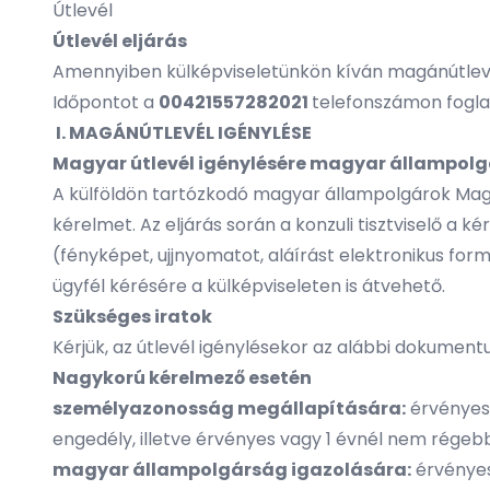
Útlevél
Útlevél eljárás
Amennyiben külképviseletünkön kíván magánútleve
Időpontot a
00421557282021
telefonszámon fogla
I. MAGÁNÚTLEVÉL IGÉNYLÉSE
Magyar útlevél igénylésére magyar állampolgá
A külföldön tartózkodó magyar állampolgárok Magya
kérelmet. Az eljárás során a konzuli tisztviselő 
(fényképet, ujjnyomatot, aláírást elektronikus form
ügyfél kérésére a külképviseleten is átvehető.
Szükséges iratok
Kérjük, az útlevél igénylésekor az alábbi dokumen
Nagykorú kérelmező esetén
személyazonosság megállapítására:
érvényes 
engedély, illetve érvényes vagy 1 évnél nem régebb
magyar állampolgárság igazolására:
érvényes