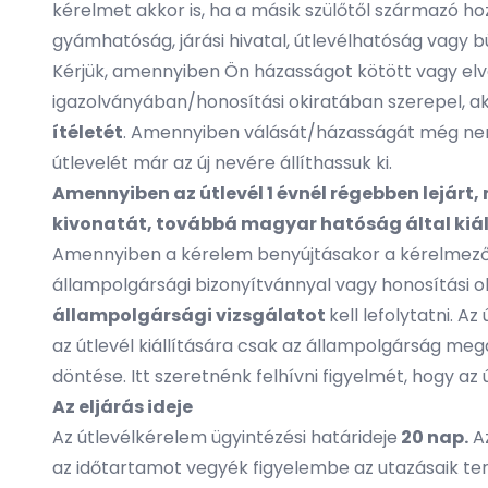
kérelmet akkor is, ha a másik szülőtől származó hozz
gyámhatóság, járási hivatal, útlevélhatóság vagy b
Kérjük, amennyiben Ön házasságot kötött vagy elvá
igazolványában/honosítási okiratában szerepel, a
ítéletét
. Amennyiben válását/házasságát még nem
útlevelét már az új nevére állíthassuk ki.
Amennyiben az útlevél 1 évnél régebben lejár
kivonatát, továbbá magyar hatóság által kiál
Amennyiben a kérelem benyújtásakor a kérelmező ne
állampolgársági bizonyítvánnyal vagy honosítási ok
állampolgársági vizsgálatot
kell lefolytatni. 
az útlevél kiállítására csak az állampolgárság meg
döntése. Itt szeretnénk felhívni figyelmét, hogy a
Az eljárás ideje
Az útlevélkérelem ügyintézési határideje
20 nap.
Az
az időtartamot vegyék figyelembe az utazásaik ter