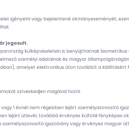
let igényelni vagy bejelentené okmányeseményét, ezen 
lhat.
r jogosult.
rország külképviseletein is benyújthatnak biometrikus a
a kérelmező személyi adatainak és magyar állampolgárságá
ában), amelyet elektronikus úton továbbít a kiállításért 
tumokat szíveskedjen magával hozni:
vagy 1 évnél nem régebben lejárt személyazonosító iga
en lejárt útlevél, továbbá érvényes külföldi fényképes o
 személyazonosító igazolvány vagy érvényes magyar útlev