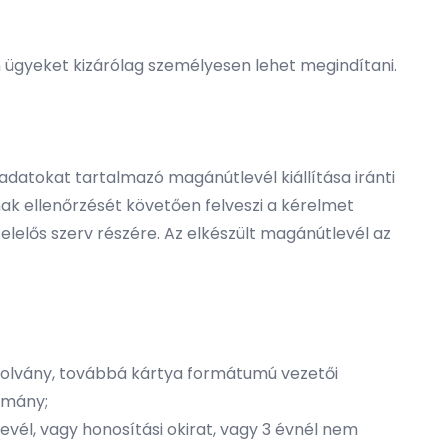
ügyeket kizárólag személyesen lehet megindítani.
datokat tartalmazó magánútlevél kiállítása iránti
nak ellenőrzését követően felveszi a kérelmet
felelős szerv részére. Az elkészült magánútlevél az
zolvány, továbbá kártya formátumú vezetői
kmány;
él, vagy honosítási okirat, vagy 3 évnél nem